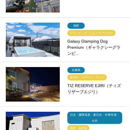
湖西
グランピング・トレーラーハウス
Galaxy Glamping Dog
Premium（ギャラクシーグラ
ンピ…
兵庫県
貸別荘・コテージ・ロッジ
TIZ RESERVE EJIRI（ティズ
リザーブエジリ）
日光・霧降高原・奥日光・中禅寺湖・
今市
旅館・温泉宿