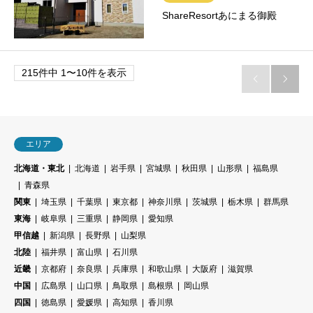
ShareResortあにまる御殿
215件中 1〜10件を表示


エリア
北海道・東北
北海道
岩手県
宮城県
秋田県
山形県
福島県
青森県
関東
埼玉県
千葉県
東京都
神奈川県
茨城県
栃木県
群馬県
東海
岐阜県
三重県
静岡県
愛知県
甲信越
新潟県
長野県
山梨県
北陸
福井県
富山県
石川県
近畿
京都府
奈良県
兵庫県
和歌山県
大阪府
滋賀県
中国
広島県
山口県
鳥取県
島根県
岡山県
四国
徳島県
愛媛県
高知県
香川県