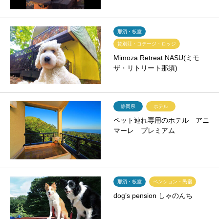
那須・板室
貸別荘・コテージ・ロッジ
Mimoza Retreat NASU(ミモ
ザ・リトリート那須)
静岡県
ホテル
ペット連れ専用のホテル アニ
マーレ プレミアム
那須・板室
ペンション・民宿
dog’s pension しゃのんち