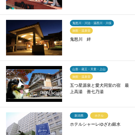
鬼怒川・川治・湯西川・川俣
旅館・温泉宿
鬼怒川 絆
山形・蔵王・天童・上山
旅館・温泉宿
五つ星源泉と愛犬同室の宿 最
上高湯 善七乃湯
新潟県
ホテル
ホテルシャーレゆざわ銀水