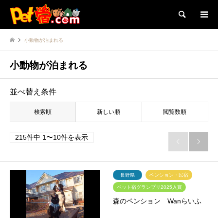
検索
小動物が泊まれる
小動物が泊まれる
並べ替え条件
検索順
新しい順
閲覧数順
215件中 1〜10件を表示


長野県
ペンション・民宿
ペット宿グランプリ2025入賞
森のペンション Wanらいふ