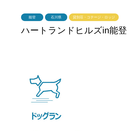
能登
石川県
貸別荘・コテージ・ロッジ
ハートランドヒルズin能登