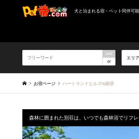
犬と泊まれる宿・ペット同伴可
and
エリ
or
お宿ページ
ハートランドヒルズin能登
森林に囲まれた別荘は、いつでも森林浴でリフレ