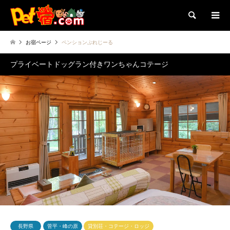
検索
お宿ページ
ペンションぷれじーる
プライベートドッグラン付きワンちゃんコテージ
長野県
菅平・峰の原
貸別荘・コテージ・ロッジ