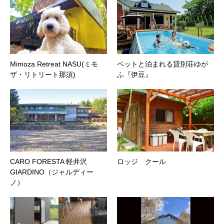
Mimoza Retreat NASU(ミモ
ペットと泊まれる貸別荘ゆが
ザ・リトリート那須)
ふ『伊豆』
CARO FORESTA 軽井沢
ロッジ クール
GIARDINO（ジャルディー
ノ）