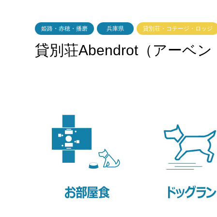
姫路・赤穂・播磨
兵庫県
貸別荘・コテージ・ロッジ
貸別荘Abendrot（アーベ