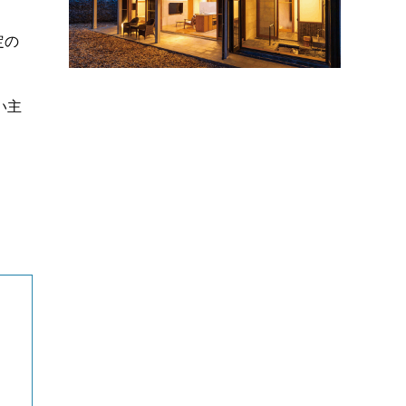
定の
い主