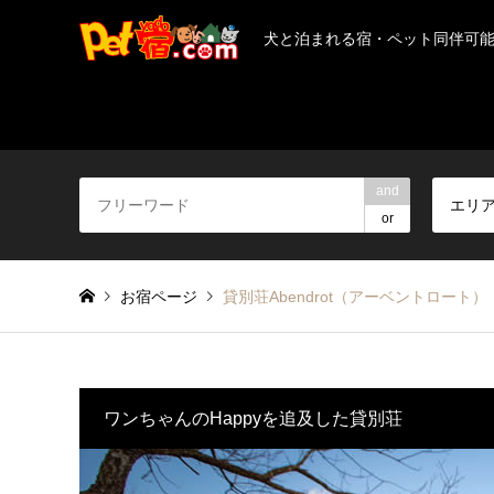
犬と泊まれる宿・ペット同伴可
and
エリ
or
お宿ページ
貸別荘Abendrot（アーベントロート）
ワンちゃんのHappyを追及した貸別荘