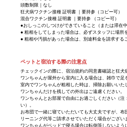
頭数制限｜なし
狂犬病ワクチン接種 証明書 ｜要持参（コピー可）
混合ワクチン接種 証明書 ｜要持参 （コピー可）
●おしっこのしつけができていること（または滞在
● 粗相をしてしまった場合は、必ずスタッフに場所
● 粗相や汚損があった場合は、別途料金を請求する
ペットと宿泊する際の注意点
チェックインの際に、宿泊規約の同意書確認と狂犬
ワンちゃんが屋外から室内に入る場合は、雑巾で足
室内でワンちゃんが粗相した時は、掃除お願いいた
ワンちゃんだけを残しての外出はご遠慮ください。
ワンちゃんとお部屋で自由にお過ごしください（注
い）。
お布団で一緒に寝ていただいても大丈夫ですが、布
リーニング代等ご請求させていただく場合がござい
ワンちゃんがベッドで寝る場合は転倒等しないよう