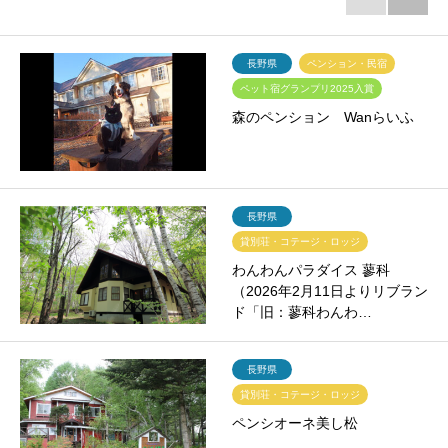
長野県
ペンション・民宿
ペット宿グランプリ2025入賞
森のペンション Wanらいふ
長野県
貸別荘・コテージ・ロッジ
わんわんパラダイス 蓼科
（2026年2月11日よりリブラン
ド「旧：蓼科わんわ…
長野県
貸別荘・コテージ・ロッジ
ペンシオーネ美し松