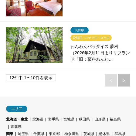
長野県
貸別荘・コテージ・ロッジ
わんわんパラダイス 蓼科
（2026年2月11日よりリブラン
ド「旧：蓼科わんわ…
12件中 1〜10件を表示


エリア
北海道・東北
北海道
岩手県
宮城県
秋田県
山形県
福島県
青森県
関東
埼玉県
千葉県
東京都
神奈川県
茨城県
栃木県
群馬県