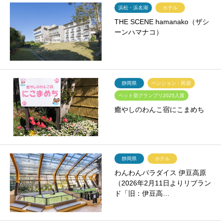
浜松・浜名湖
ホテル
THE SCENE hamanako（ザシ
ーンハマナコ）
静岡県
ペンション・民宿
ペット宿グランプリ2025入賞
癒やしのわんこ宿にこまめち
静岡県
ホテル
わんわんパラダイス 伊豆高原
（2026年2月11日よりリブラン
ド「旧：伊豆高…