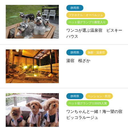
静岡県
プチホテル・オーベルジュ
ペット宿グランプリ殿堂入り
ワンコが選ぶ温泉宿 ビスキー
ハウス
静岡県
旅館・温泉宿
湯宿 桜ざか
静岡県
ペンション・民宿
ペット宿グランプリ2025入賞
ワンちゃんと一緒！海一望の宿
ピッコラルージュ