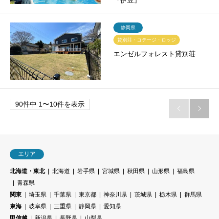
『伊豆』
静岡県
貸別荘・コテージ・ロッジ
エンゼルフォレスト貸別荘
90件中 1〜10件を表示


エリア
北海道・東北
北海道
岩手県
宮城県
秋田県
山形県
福島県
青森県
関東
埼玉県
千葉県
東京都
神奈川県
茨城県
栃木県
群馬県
東海
岐阜県
三重県
静岡県
愛知県
甲信越
新潟県
長野県
山梨県