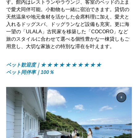
す。館内はレストランやラウンジ、客室のベッドの上ま
で愛犬同伴可能。小動物も一緒に宿泊できます。貸切の
天然温泉や地元食材を活かした会席料理に加え、愛犬と
入れるドッグスパ、ドッグランなど設備も充実。更に海
一望の「ULALA」古民家を移築した「COCORO」など
旅のスタイルに合わせて選べる個性豊かな一棟貸しもご
用意し、大切な家族との特別な滞在を叶えます。
ペット歓迎度｜★ ★ ★ ★ ★ ★ ★ ★ ★ ★
ペット同伴率｜100％