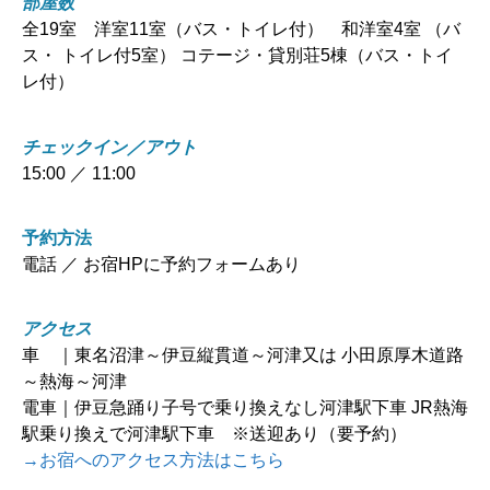
部屋数
全19室 洋室11室（バス・トイレ付） 和洋室4室 （バ
ス・ トイレ付5室） コテージ・貸別荘5棟（バス・トイ
レ付）
チェックイン／アウト
15:00 ／ 11:00
予約方法
電話 ／ お宿HPに予約フォームあり
アクセス
車 ｜東名沼津～伊豆縦貫道～河津又は 小田原厚木道路
～熱海～河津
電車｜伊豆急踊り子号で乗り換えなし河津駅下車 JR熱海
駅乗り換えで河津駅下車 ※送迎あり（要予約）
→お宿へのアクセス方法はこちら