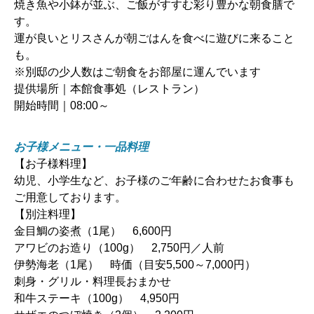
焼き魚や小鉢が並ぶ、ご飯がすすむ彩り豊かな朝食膳で
す。
運が良いとリスさんが朝ごはんを食べに遊びに来ること
も。
※別邸の少人数はご朝食をお部屋に運んでいます
提供場所｜本館食事処（レストラン）
開始時間｜08:00～
お子様メニュー・一品料理
【お子様料理】
幼児、小学生など、お子様のご年齢に合わせたお食事も
ご用意しております。
【別注料理】
金目鯛の姿煮（1尾） 6,600円
アワビのお造り（100g） 2,750円／人前
伊勢海老（1尾） 時価（目安5,500～7,000円）
刺身・グリル・料理長おまかせ
和牛ステーキ（100g） 4,950円