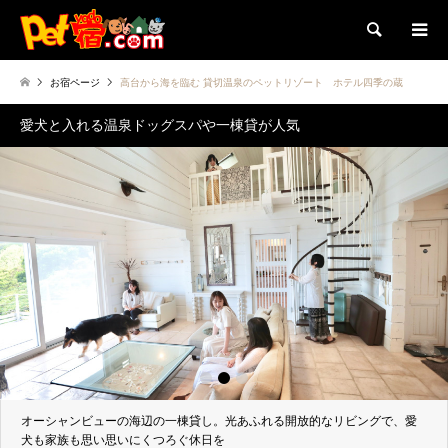
検索
お宿ページ
高台から海を臨む 貸切温泉のペットリゾート ホテル四季の蔵
愛犬と入れる温泉ドッグスパや一棟貸が人気
1
2
3
オーシャンビューの海辺の一棟貸し。光あふれる開放的なリビングで、愛
犬も家族も思い思いにくつろぐ休日を