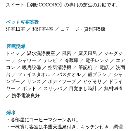
スイート【別邸COCORO】の専用の芝生のお庭です。
ペット可客室数
洋室11室 ／ 和洋室4室 ／ コテージ・貸別荘5棟
客室設備
トイレ ／ 温水洗浄便座 ／ 風呂 ／ 露天風呂 ／ ジャグジ
ー ／ シャワー ／ テレビ ／ 冷蔵庫 ／ 電子レンジ ／ エア
コン ／ 暖房設備 ／ 空気清浄機 ／ 筆記机 ／ 電話 ／ 洗面
台 ／ フェイスタオル ／ バスタオル ／ 歯ブラシ ／ シャ
ンプー ／ リンス ／ ボディソープ ／ ヒゲそり ／ ドライ
ヤー ／ ポット ／ スリッパ ／ 目覚まし時計 ／ 無料wi-fi
／ 携帯電波良好
備考
・各部屋にコーヒーマシーンあり。
・一棟貸し客室は半露天温泉付き、キッチン付き、調理