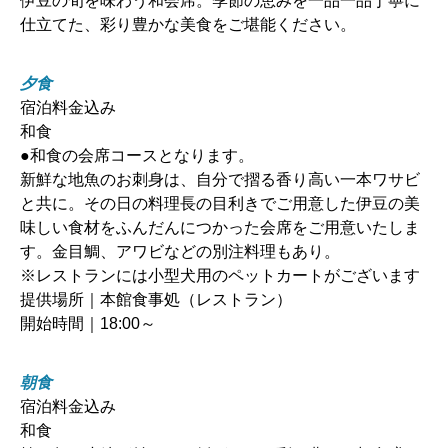
伊豆の旬を味わう和会席。季節の恵みを一品一品丁寧に
仕立てた、彩り豊かな美食をご堪能ください。
夕食
宿泊料金込み
和食
●和食の会席コースとなります。
新鮮な地魚のお刺身は、自分で摺る香り高い一本ワサビ
と共に。その日の料理長の目利きでご用意した伊豆の美
味しい食材をふんだんにつかった会席をご用意いたしま
す。金目鯛、アワビなどの別注料理もあり。
※レストランには小型犬用のペットカートがございます
提供場所｜本館食事処（レストラン）
開始時間｜18:00～
朝食
宿泊料金込み
和食