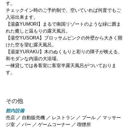
す。
チェックイン時のご予約制で、空いていれば何度でもご
入浴出来ます。
【湯森YUMORI】まるで南国リゾートのような緑に囲ま
れた癒しと温もりの露天風呂。
【湯空YUSORA】ブロッサムピンクの外壁から大きく開
けた空を望む露天風呂。
【湯楽YURAKU】木のぬくもりと彩りの障子が映える、
和モダンな内湯の大浴場。
一棟貸しでは各客室に客室半露天風呂がついておりま
す。
その他
館内設備
売店 ／ 自動販売機 ／ レストラン ／ プール ／ マッサー
ジ室 ／ バー ／ ゲームコーナー ／ 喫煙所