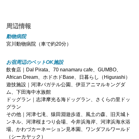
周辺情報
動物病院
宮川動物病院（車で約20分）
お宿周辺のペットOK施設
飲食店｜Dal Pirata、70 nanamaru cafe、GUMBO、
African Dream、ホドホドBase、日暮らし（Higurashi）
遊技施設｜河津バガテル公園、伊豆アニマルキングダ
ム、下田海中水族館
ドッグラン｜志津摩光る海ドッグラン、さくらの里ドッ
グラン
その他｜河津七滝、猿田淵遊歩道、風土の森、旧天城ト
ンネル、河津桜まつり会場、今井浜海岸、河津浜海水浴
場、かわづカーネーション見本園、ワンダフルワールド
（シーカヤック）