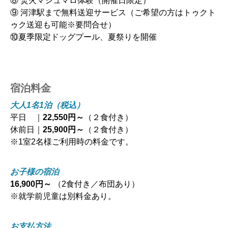
⑧ 焚火マシュマロ体験（開催日限定）
⑨ 河津駅まで無料送迎サービス（ご希望の方はトゥクト
ゥク送迎も可能※要問合せ）
⑩夏季限定ドッグプール、夏祭りを開催
宿泊料金
大人1名1泊（税込）
平日 ｜
22,550円～
（２食付き）
休前日｜
25,900円～
（２食付き）
※1室2名様ご利用時の料金です。
お子様の宿泊
16,900円～
（2食付き／布団あり）
※就学前児童は別料金あり。
お支払方法