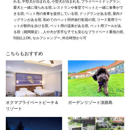
れる
,
中型犬が泊まれる
,
小型犬が泊まれる
,
プライベートドッグラン
,
愛犬と一緒に寝られる宿
,
レストランや食堂でペットと一緒に食事がで
きる宿
,
ペット用の食事を提供している宿
,
ドッグランがある宿
,
屋内ド
ッグランがある宿
,
初めてのペット同伴旅行歓迎の宿
,
リード着用でペ
ットが館内を歩ける宿
,
ペット用の温泉がある宿
,
ペット用プールがあ
る宿（期間限定）
,
人や犬が苦手な子でも安心なプライベート重視の宿
,
5頭以上OK
,
セルフシャンプー
,
外出時預かり可
こちらもおすすめ
オクマプライベートビーチ＆
ガーデンリゾート淡路島
リゾート