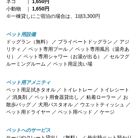
ネコ ｜
1,650円
小動物 ｜
1,650円
※一棟貸しにご宿泊の場合は、1頭3,300円
ペット用設備
ドッグラン（無料） ／ プライベートドッグラン ／ アジ
リティ ／ ペット専用プール ／ ペット専用風呂（湯舟あ
り） ／ ペット専用シャワー（お湯が出る） ／ セルフグ
ルーミングルーム ／ ペット用足洗い場
ペット用アメニティ
ペット用足拭きタオル ／ トイレトレー ／ トイレシート
／ 消臭剤 ／ ペット用食器貸出し ／ 粘着ローラー ／ お
散歩バッグ ／ 犬用バスタオル ／ ウエットティッシュ ／
ペット用ドライヤー ／ ペット用ベッド ／ ケージ
ペットへのサービス
ケージやクレート貸出し（無料） ／ 外出時ペット預かり