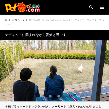
検索
お宿ページ
HERMANN Teddy Collectors’ House(ハーマンテディコレクターズハ
ウス)
テディベアに囲まれながら愛犬と過ごす
1
2
3
各棟プライベートドッグラン付き。ノーリードで愛犬とのびのびお過ごし