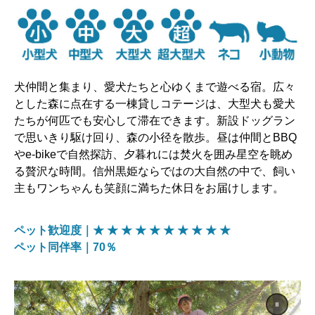
犬仲間と集まり、愛犬たちと心ゆくまで遊べる宿。広々
とした森に点在する一棟貸しコテージは、大型犬も愛犬
たちが何匹でも安心して滞在できます。新設ドッグラン
で思いきり駆け回り、森の小径を散歩。昼は仲間とBBQ
やe-bikeで自然探訪、夕暮れには焚火を囲み星空を眺め
る贅沢な時間。信州黒姫ならではの大自然の中で、飼い
主もワンちゃんも笑顔に満ちた休日をお届けします。
ペット歓迎度｜★ ★ ★ ★ ★
★
★ ★ ★ ★
ペット同伴率｜70％