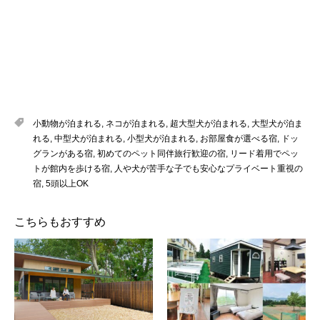
小動物が泊まれる
,
ネコが泊まれる
,
超大型犬が泊まれる
,
大型犬が泊ま
れる
,
中型犬が泊まれる
,
小型犬が泊まれる
,
お部屋食が選べる宿
,
ドッ
グランがある宿
,
初めてのペット同伴旅行歓迎の宿
,
リード着用でペッ
トが館内を歩ける宿
,
人や犬が苦手な子でも安心なプライベート重視の
宿
,
5頭以上OK
こちらもおすすめ