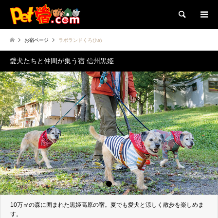
検索
お宿ページ
ラボランドくろひめ
愛犬たちと仲間が集う宿 信州黒姫
1
2
3
10万㎡の森に囲まれた黒姫高原の宿。夏でも愛犬と涼しく散歩を楽しめま
コテージ1階は24畳の洋室。愛犬と一緒にゆったりお食事
す。