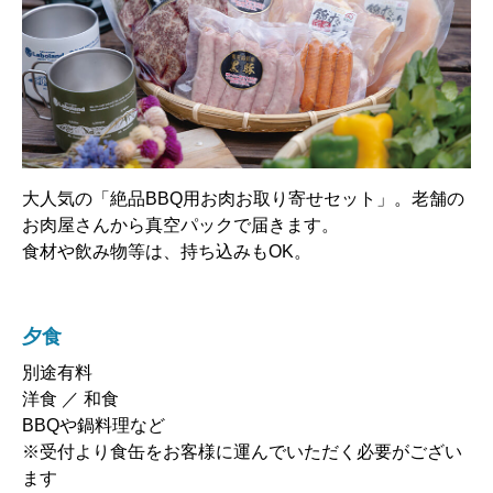
大人気の「絶品BBQ用お肉お取り寄せセット」。老舗の
お肉屋さんから真空パックで届きます。
食材や飲み物等は、持ち込みもOK。
夕食
別途有料
洋食 ／ 和食
BBQや鍋料理など
※受付より食缶をお客様に運んでいただく必要がござい
ます
提供場所｜部屋食