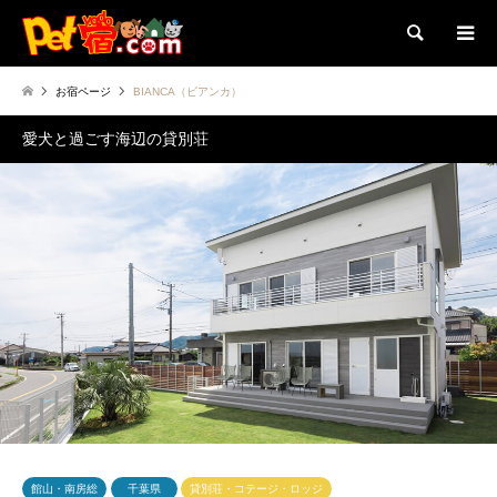
検索
お宿ページ
BIANCA（ビアンカ）
愛犬と過ごす海辺の貸別荘
館山・南房総
千葉県
貸別荘・コテージ・ロッジ