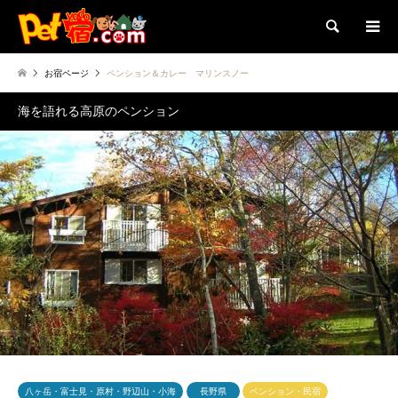
検索
お宿ページ
ペンション＆カレー マリンスノー
海を語れる高原のペンション
八ヶ岳・富士見・原村・野辺山・小海
長野県
ペンション・民宿