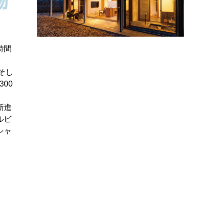
時間
そし
00
新進
ルビ
シャ