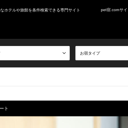
pet宿.comサ
能なホテルや旅館を条件検索できる専門サイト
ア
お宿タイプ
ート