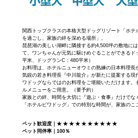
関西トップクラスの本格大型ドッグリゾート「ホテ
を過ごし、家族の絆を深める場所」。
琵琶湖の美しい湖畔に隣接する約4,500坪の敷地に
て、ワンちゃんが元気に駆けめぐることができるドッグ
平米、ドッグランC：480平米）
お料理は、ホテルニューオウミの熟練の日本料理長
気鋭の若き料理長『中川龍介』が新たに提案する現
ワドッグならではのお料理をご堪能いただけます。
ルメニューをご用意。（要予約）
家族との絆、時間を大切に『遊ぶ・食事』だけでな
「ホテルビワドッグ」での特別な時間が、家族のこ
ペット歓迎度｜★ ★ ★ ★ ★ ★ ★ ★ ★ ★
ペット同伴率｜100％