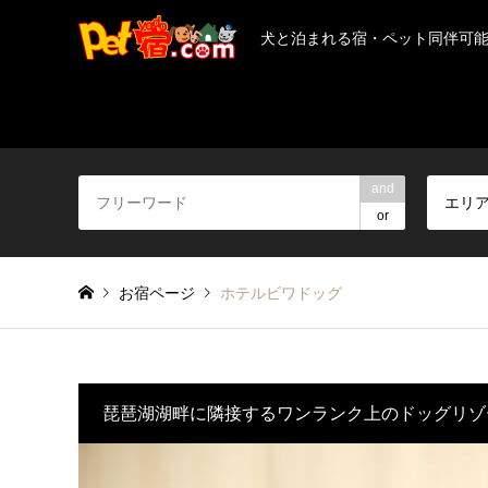
犬と泊まれる宿・ペット同伴可
and
エリ
or
お宿ページ
ホテルビワドッグ
琵琶湖湖畔に隣接するワンランク上のドッグリゾ