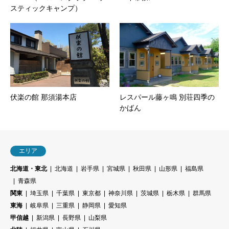
スティックキャンプ）
伏楽の館 那須湯本店
レスパール藤ヶ鳴 別荘四季の
かばん
エリア
北海道・東北
北海道
岩手県
宮城県
秋田県
山形県
福島県
青森県
関東
埼玉県
千葉県
東京都
神奈川県
茨城県
栃木県
群馬県
東海
岐阜県
三重県
静岡県
愛知県
甲信越
新潟県
長野県
山梨県