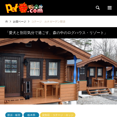
検索
お宿ページ
コテージ ルナガーデン那須
「愛犬と別荘気分で過ごす、森の中のログハウス・リゾート」
那須・板室
栃木県
貸別荘・コテージ・ロッジ