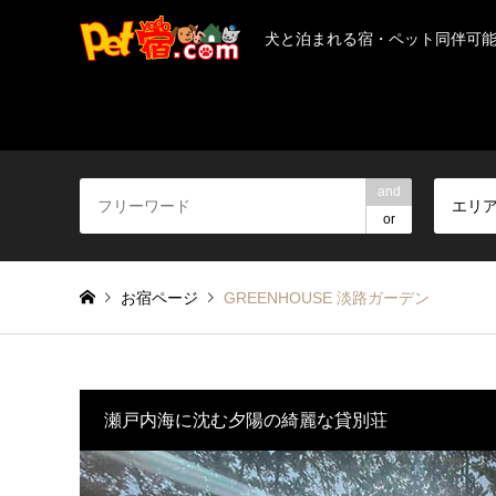
犬と泊まれる宿・ペット同伴可
and
エリ
or
お宿ページ
GREENHOUSE 淡路ガーデン
瀬戸内海に沈む夕陽の綺麗な貸別荘