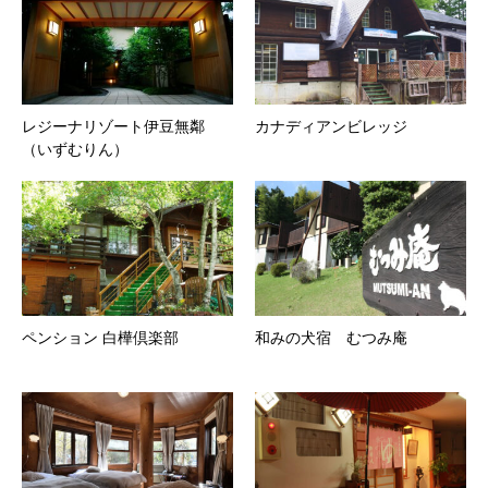
レジーナリゾート伊豆無鄰
カナディアンビレッジ
（いずむりん）
ペンション 白樺倶楽部
和みの犬宿 むつみ庵