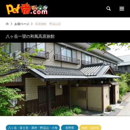
検索
お宿ページ
高原旅館 野辺山荘
八ヶ岳一望の和風高原旅館
八ヶ岳・富士見・原村・野辺山・小海
長野県
旅館・温泉宿