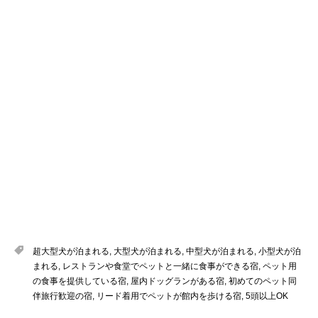
超大型犬が泊まれる
,
大型犬が泊まれる
,
中型犬が泊まれる
,
小型犬が泊
まれる
,
レストランや食堂でペットと一緒に食事ができる宿
,
ペット用
の食事を提供している宿
,
屋内ドッグランがある宿
,
初めてのペット同
伴旅行歓迎の宿
,
リード着用でペットが館内を歩ける宿
,
5頭以上OK