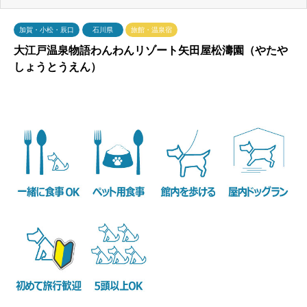
加賀・小松・辰口
石川県
旅館・温泉宿
大江戸温泉物語わんわんリゾート矢田屋松濤園（やたや
しょうとうえん）