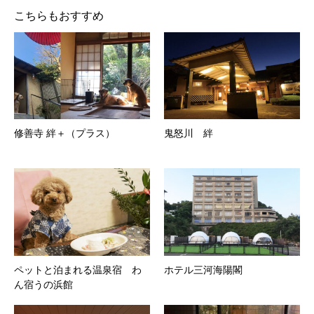
こちらもおすすめ
修善寺 絆＋（プラス）
鬼怒川 絆
ペットと泊まれる温泉宿 わ
ホテル三河海陽閣
ん宿うの浜館