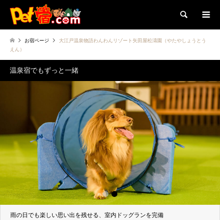
検索
お宿ページ
大江戸温泉物語わんわんリゾート矢田屋松濤園（やたやしょうとう
えん）
温泉宿でもずっと一緒
1
2
雨の日でも楽しい思い出を残せる、室内ドッグランを完備