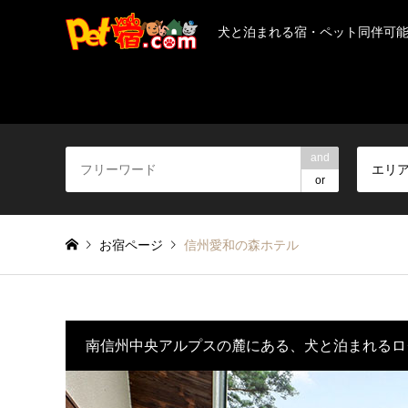
犬と泊まれる宿・ペット同伴可
and
エリ
or
お宿ページ
信州愛和の森ホテル
南信州中央アルプスの麓にある、犬と泊まれるロ