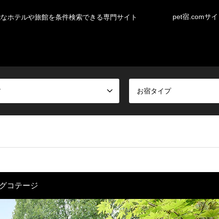
pet宿.comサ
能なホテルや旅館を条件検索できる専門サイト
ア
お宿タイプ
グコテージ