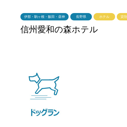
伊那・駒ヶ根・飯田・昼神
長野県
ホテル
貸
信州愛和の森ホテル