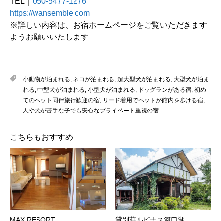
TEL｜
050-5477-1276
https://wansemble.com
※詳しい内容は、お宿ホームページをご覧いただきます
ようお願いいたします
小動物が泊まれる
,
ネコが泊まれる
,
超大型犬が泊まれる
,
大型犬が泊ま
れる
,
中型犬が泊まれる
,
小型犬が泊まれる
,
ドッグランがある宿
,
初め
てのペット同伴旅行歓迎の宿
,
リード着用でペットが館内を歩ける宿
,
人や犬が苦手な子でも安心なプライベート重視の宿
こちらもおすすめ
MAX RESORT
貸別荘ルピナス河口湖