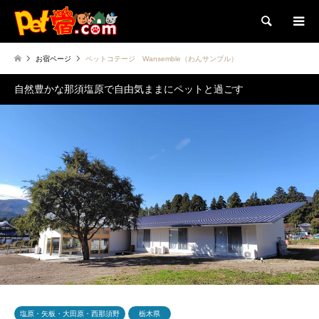
検索
お宿ページ
ペットコテージ Wansemble（わんサンブル）
自然豊かな那須塩原で自由気ままにペットと過ごす
塩原・矢板・大田原・西那須野
栃木県