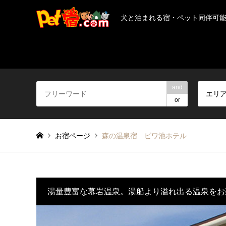
犬と泊まれる宿・ペット同伴可
and
エリ
or
お宿ページ
森の温泉宿 ビワ池ホテル
湯量豊富な幕岩温泉。湯船より溢れ出る温泉をお