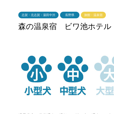
志賀・北志賀・湯田中渋
長野県
旅館・温泉宿
森の温泉宿 ビワ池ホテル