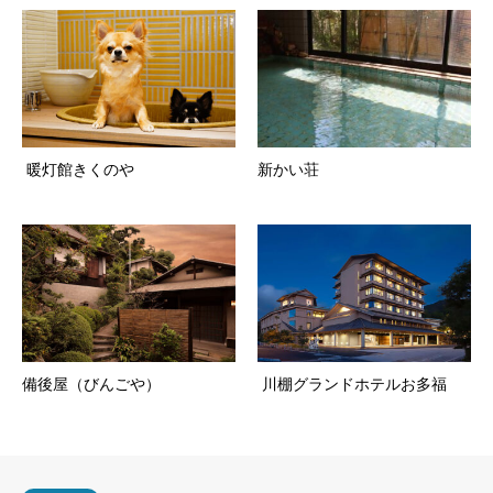
暖灯館きくのや
新かい荘
備後屋（びんごや）
川棚グランドホテルお多福