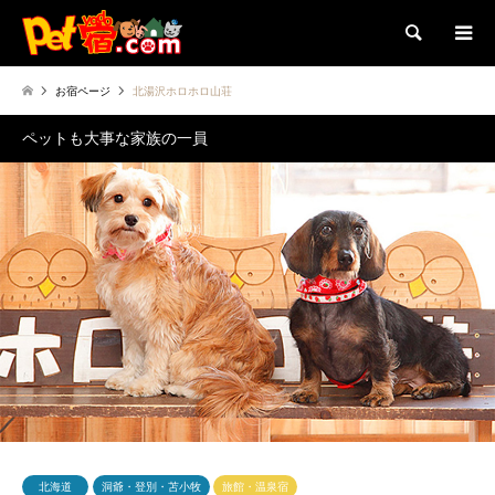
検索
お宿ページ
北湯沢ホロホロ山荘
ペットも大事な家族の一員
北海道
洞爺・登別・苫小牧
旅館・温泉宿