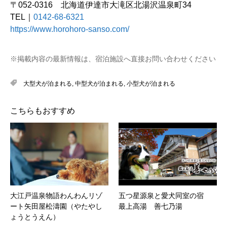
〒052-0316 北海道伊達市大滝区北湯沢温泉町34
TEL｜
0142-68-6321
https://www.horohoro-sanso.com/
※掲載内容の最新情報は、宿泊施設へ直接お問い合わせください
大型犬が泊まれる
,
中型犬が泊まれる
,
小型犬が泊まれる
こちらもおすすめ
大江戸温泉物語わんわんリゾ
五つ星源泉と愛犬同室の宿
ート矢田屋松濤園（やたやし
最上高湯 善七乃湯
ょうとうえん）