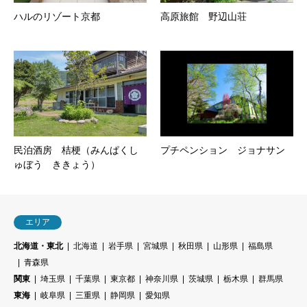
ハルのリゾート京都
高原旅館 野辺山荘
民泊酒房 桔梗（みんぱくし
プチペンション ジョナサン
ゅぼう ききょう）
エリア
北海道・東北
北海道
岩手県
宮城県
秋田県
山形県
福島県
青森県
関東
埼玉県
千葉県
東京都
神奈川県
茨城県
栃木県
群馬県
東海
岐阜県
三重県
静岡県
愛知県