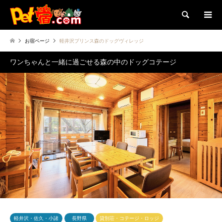
検索
お宿ページ
軽井沢プリンス森のドッグヴィレッジ
ワンちゃんと一緒に過ごせる森の中のドッグコテージ
軽井沢・佐久・小諸
長野県
貸別荘・コテージ・ロッジ