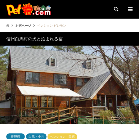
検索
お宿ページ
ペンション ピレモン
信州白馬村の犬と泊まれる宿
長野県
白馬・小谷
ペンション・民宿