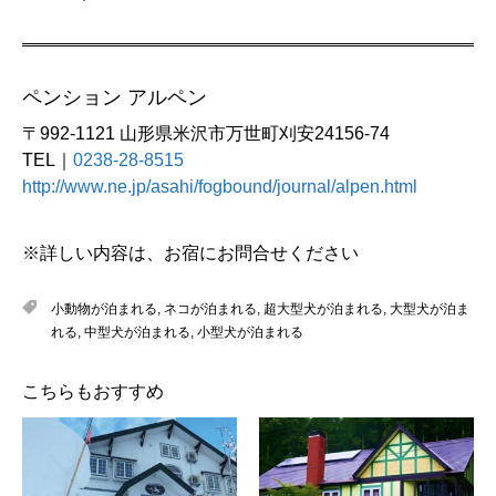
ペンション アルペン
〒992-1121 山形県米沢市万世町刈安24156-74
TEL｜
0238-28-8515
http://www.ne.jp/asahi/fogbound/journal/alpen.html
※詳しい内容は、お宿にお問合せください
小動物が泊まれる
,
ネコが泊まれる
,
超大型犬が泊まれる
,
大型犬が泊ま
れる
,
中型犬が泊まれる
,
小型犬が泊まれる
こちらもおすすめ