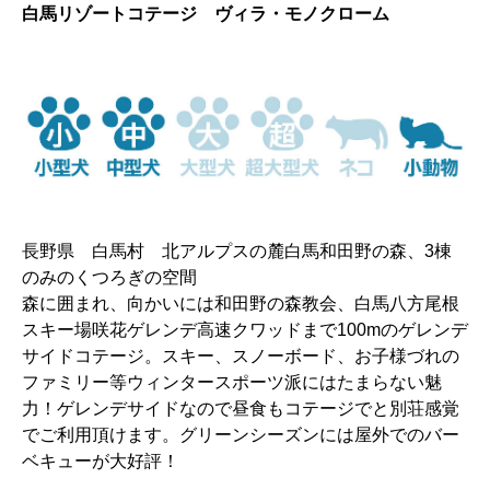
白馬リゾートコテージ ヴィラ・モノクローム
長野県 白馬村 北アルプスの麓白馬和田野の森、3棟
のみのくつろぎの空間
森に囲まれ、向かいには和田野の森教会、白馬八方尾根
スキー場咲花ゲレンデ高速クワッドまで100mのゲレンデ
サイドコテージ。スキー、スノーボード、お子様づれの
ファミリー等ウィンタースポーツ派にはたまらない魅
力！ゲレンデサイドなので昼食もコテージでと別荘感覚
でご利用頂けます。グリーンシーズンには屋外でのバー
ベキューが大好評！