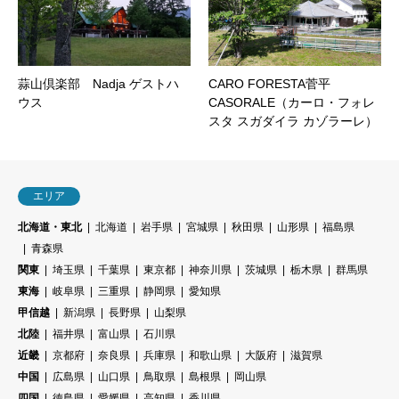
蒜山倶楽部 Nadja ゲストハ
CARO FORESTA菅平
ウス
CASORALE（カーロ・フォレ
スタ スガダイラ カゾラーレ）
エリア
北海道・東北
北海道
岩手県
宮城県
秋田県
山形県
福島県
青森県
関東
埼玉県
千葉県
東京都
神奈川県
茨城県
栃木県
群馬県
東海
岐阜県
三重県
静岡県
愛知県
甲信越
新潟県
長野県
山梨県
北陸
福井県
富山県
石川県
近畿
京都府
奈良県
兵庫県
和歌山県
大阪府
滋賀県
中国
広島県
山口県
鳥取県
島根県
岡山県
四国
徳島県
愛媛県
高知県
香川県