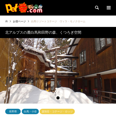
検索
お宿ページ
白馬リゾートコテージ ヴィラ・モノクローム
北アルプスの麓白馬和田野の森、くつろぎ空間
1
2
3
長野県
白馬・小谷
貸別荘・コテージ・ロッジ