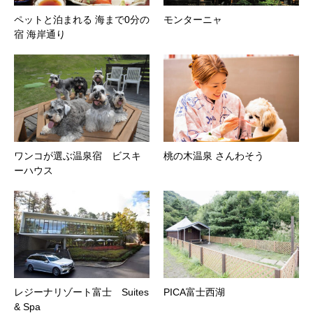
ペットと泊まれる 海まで0分の
モンターニャ
宿 海岸通り
ワンコが選ぶ温泉宿 ビスキ
桃の木温泉 さんわそう
ーハウス
レジーナリゾート富士 Suites
PICA富士西湖
& Spa