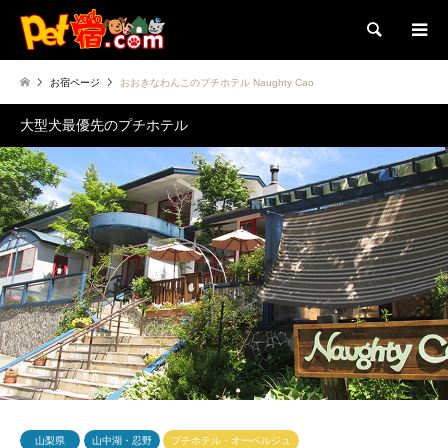
検索
お宿ページ
おおきなわんこのプチホテル Naughty Cao
大型犬最優先のプチホテル
山梨県
山中湖・忍野
プチホテル・オーベルジュ