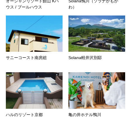
オーシャンリゾート館山 Kハ
Solana鴨川（ソラナかもが
ウス / プールハウス
わ）
サニーコースト南房総
Solana軽井沢別邸
ハルのリゾート京都
亀の井ホテル鴨川