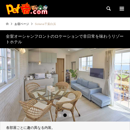
検索
お宿ページ
Solana千葉白浜
全室オーシャンフロントのロケーションで非日常を味わうリゾー
トホテル
1
2
3
各部屋ごとに趣の異なる内装。