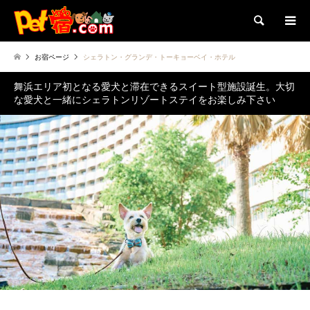
検索
お宿ページ
シェラトン・グランデ・トーキョーベイ・ホテル
舞浜エリア初となる愛犬と滞在できるスイート型施設誕生。大切
な愛犬と一緒にシェラトンリゾートステイをお楽しみ下さい