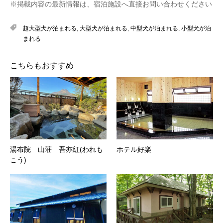
※掲載内容の最新情報は、宿泊施設へ直接お問い合わせください
超大型犬が泊まれる
,
大型犬が泊まれる
,
中型犬が泊まれる
,
小型犬が泊
まれる
こちらもおすすめ
湯布院 山荘 吾亦紅(われも
ホテル好楽
こう)