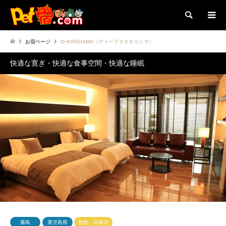
検索
お宿ページ
D+KIRISHIMA（ディープラスキリシマ）
快適な寛ぎ・快適な食事空間・快適な睡眠
霧島
鹿児島県
旅館・温泉宿