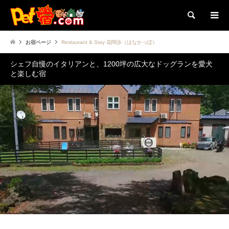
検索
お宿ページ
Restaurant & Stay 花闊歩（はなかっぽ）
シェフ自慢のイタリアンと、1200坪の広大なドッグランを愛犬
と楽しむ宿