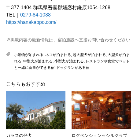
〒377-1404 群馬県吾妻郡嬬恋村鎌原1054-1268
TEL｜
0279-84-1088
https://hanakappo.com/
※掲載内容の最新情報は、宿泊施設へ直接お問い合わせください
小動物が泊まれる
,
ネコが泊まれる
,
超大型犬が泊まれる
,
大型犬が泊ま
れる
,
中型犬が泊まれる
,
小型犬が泊まれる
,
レストランや食堂でペット
と一緒に食事ができる宿
,
ドッグランがある宿
こちらもおすすめ
ガラスの仔犬
ログペンションセシルクラブ