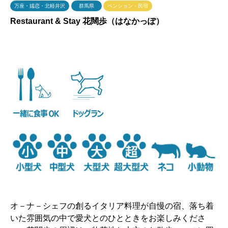
万座・嬬恋・北軽井沢
群馬県
ペンション・民宿
Restaurant & Stay 花闊歩（はなかっぽ）
オ－ナ－シェフの創るイタリア料理が自慢の宿、落ち着
いた雰囲気の中で愛犬とのひとときをお楽しみくださ