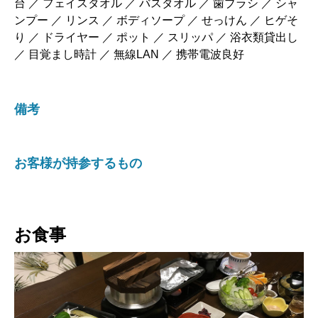
台 ／ フェイスタオル ／ バスタオル ／ 歯ブラシ ／ シャ
ンプー ／ リンス ／ ボディソープ ／ せっけん ／ ヒゲそ
り ／ ドライヤー ／ ポット ／ スリッパ ／ 浴衣類貸出し
／ 目覚まし時計 ／ 無線LAN ／ 携帯電波良好
備考
お客様が持参するもの
お食事