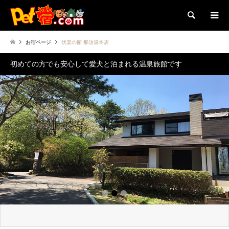
検索
お宿ページ
伏楽の館 那須湯本店
初めての方でも安心して愛犬と泊まれる温泉旅館です
1
2
3