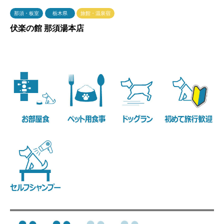
那須・板室
栃木県
旅館・温泉宿
伏楽の館 那須湯本店