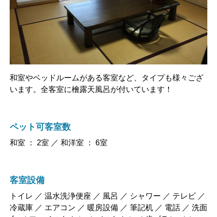
和室やベッドルームがある客室など、タイプも様々ござ
います。全客室に檜露天風呂が付いています！
ペット可客室数
和室 ： 2室 ／ 和洋室 ： 6室
客室設備
トイレ ／ 温水洗浄便座 ／ 風呂 ／ シャワー ／ テレビ ／
冷蔵庫 ／ エアコン ／ 暖房設備 ／ 筆記机 ／ 電話 ／ 洗面