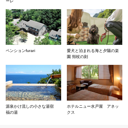
ーレ
ペンションfurari
愛犬と泊まれる海と夕陽の楽
園 頬杖の刻
源泉かけ流しの小さな湯宿
ホテルニュー水戸屋 アネッ
福の湯
クス