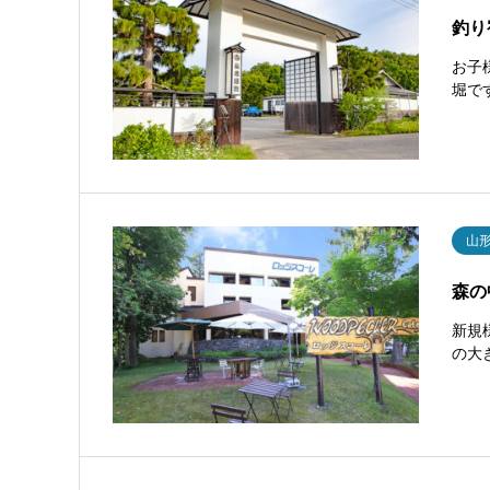
釣り
お子
堀で
山
森の
新規
の大