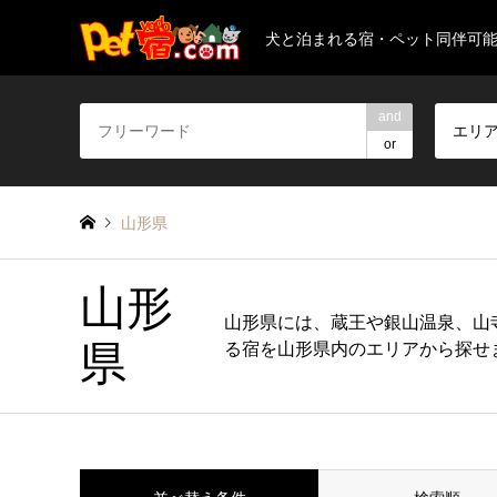
犬と泊まれる宿・ペット同伴可
and
エリ
or
山形県
山形
山形県には、蔵王や銀山温泉、山
県
る宿を山形県内のエリアから探せ