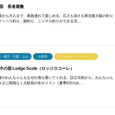
宿 長者屋敷
様から大人まで、家族連れで楽しめる、広さも深さも東北最大級の釣り
す！ヘラ釣り、鯉釣り、ニジマス釣りができる渓…
形・蔵王・天童・上山
山形県
プチホテル・オーベルジュ
中の宿 Lodge Scole（ロッジスコーレ）
様のわんちゃんもなぜか落ち着いてくれる。設立当初から、わんちゃん
きさに関係なく大歓迎の冬がメイン（夏季8月のみ…