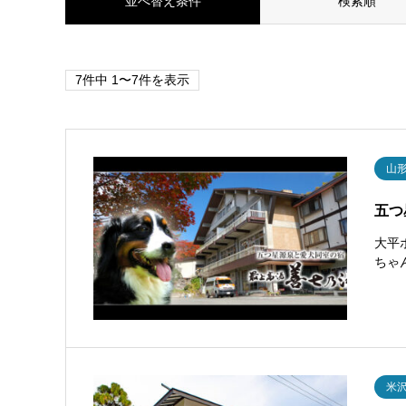
並べ替え条件
検索順
7件中 1〜7件を表示
山
五つ
大平
ちゃ
米