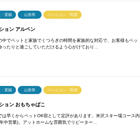
沢・置賜
山形県
ペンション・民宿
ション アルペン
の中でペットと家族でくつろぎの時間を家族的な対応で、お客様もペッ
ゆったりと過ごしていただけるよう心がけており…
沢・置賜
山形県
ペンション・民宿
ション おもちゃばこ
では早くからペットOK宿として定評があります。米沢スキー場コース内
(年中営業)。アットホームな雰囲気でリピーター…