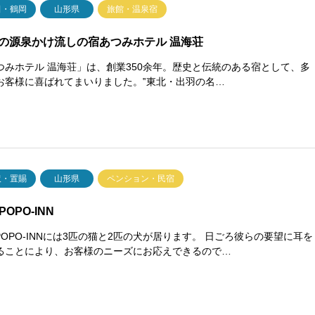
田・鶴岡
山形県
旅館・温泉宿
の源泉かけ流しの宿あつみホテル 温海荘
つみホテル 温海荘」は、創業350余年。歴史と伝統のある宿として、多
お客様に喜ばれてまいりました。‟東北・出羽の名…
沢・置賜
山形県
ペンション・民宿
POPO-INN
NPOPO-INNには3匹の猫と2匹の犬が居ります。 日ごろ彼らの要望に耳を
ることにより、お客様のニーズにお応えできるので…