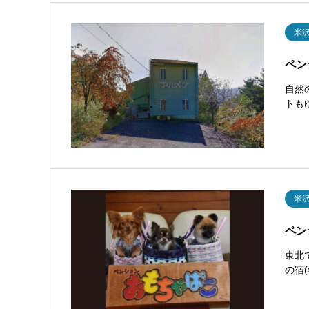
米
ペン
自然
トも
米
ペン
東北
の宿