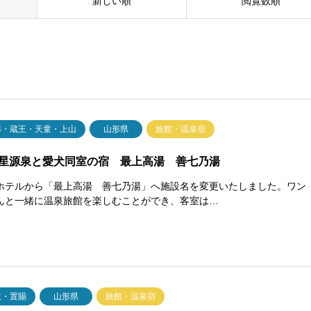
新しい順
閲覧数順
形・蔵王・天童・上山
山形県
旅館・温泉宿
星源泉と愛犬同室の宿 最上高湯 善七乃湯
ホテルから「最上高湯 善七乃湯」へ施設名を変更いたしました。ワン
んと一緒に温泉旅館を楽しむことができ、客室は…
沢・置賜
山形県
旅館・温泉宿