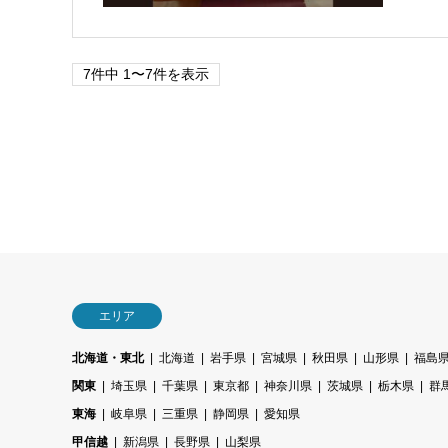
7件中 1〜7件を表示
エリア
北海道・東北
北海道
岩手県
宮城県
秋田県
山形県
福島
関東
埼玉県
千葉県
東京都
神奈川県
茨城県
栃木県
群
東海
岐阜県
三重県
静岡県
愛知県
甲信越
新潟県
長野県
山梨県