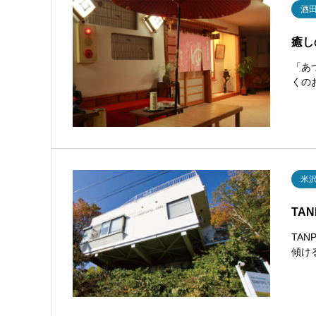
酒
癒し
「あ
くの
米
TAN
TA
傾け