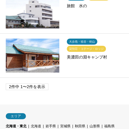
旅館 水の
大歩危・祖谷・剣山
貸別荘・コテージ・ロッジ
美濃田の淵キャンプ村
2件中 1〜2件を表示
エリア
北海道・東北
北海道
岩手県
宮城県
秋田県
山形県
福島県