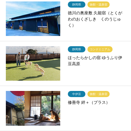
静岡県
旅館・温泉宿
徳川の奥座敷 久能宿（とくが
わのおくざしき くのうじゅ
く）
静岡県
コンドミニアム
ほったらかしの宿 ゆうふり伊
豆高原
中伊豆
旅館・温泉宿
修善寺 絆＋（プラス）