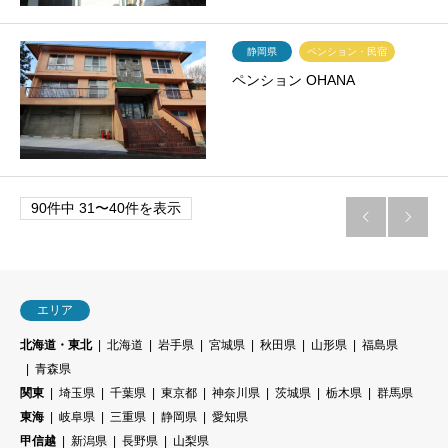
静岡県
ペンション・民宿
ペンション OHANA
90件中 31〜40件を表示


エリア
北海道・東北
北海道
岩手県
宮城県
秋田県
山形県
福島県
青森県
関東
埼玉県
千葉県
東京都
神奈川県
茨城県
栃木県
群馬県
東海
岐阜県
三重県
静岡県
愛知県
甲信越
新潟県
長野県
山梨県