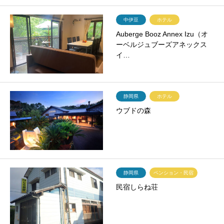
中伊豆
ホテル
Auberge Booz Annex Izu（オ
ーベルジュブーズアネックス
イ…
静岡県
ホテル
ウブドの森
静岡県
ペンション・民宿
民宿しらね荘