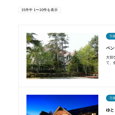
15件中 1〜10件を表示
万
ペン
大切
て、
万
ゆと