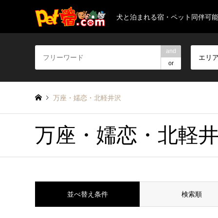
犬と泊まれる宿・ペット同伴可
and
エリ
or
万座・嬬恋・北軽井沢
万座・嬬恋・北軽
並べ替え条件
検索順