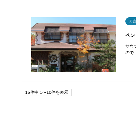
万
ペン
サウ
ので
15件中 1〜10件を表示