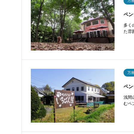
万
ペン
多く
た雰
万
ペン
浅間
むペ