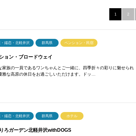
1
2
座・嬬恋・北軽井沢
群馬県
ペンション・民宿
ション・ブロードウェイ
な家族の一員であるワンちゃんとご一緒に、四季折々の彩りに魅せられ
優雅な高原の休日をお過ごしいただけます。ドッ…
座・嬬恋・北軽井沢
群馬県
ホテル
りろガーデン北軽井沢withDOGS