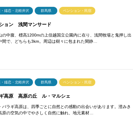
座・嬬恋・北軽井沢
群馬県
ペンション・民宿
ション 浅間マンサード
山の中腹、標高1200mの上信越国立公園内に在り、浅間牧場と鬼押し出
中間で、どちらも3km。周辺は樹々に包まれた閑静…
座・嬬恋・北軽井沢
群馬県
ペンション・民宿
ギ高原 高原の丘 ル・マルシェ
・バラギ高原は、四季ごとに自然との感動の出会いがあります。澄みき
高原の空気の中でやさしく自然に触れ、地元素材…