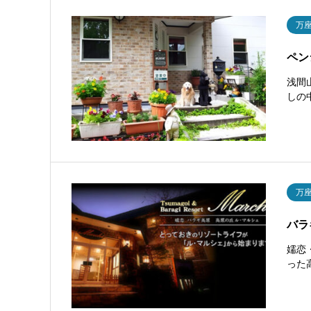
万
ペン
浅間
しの
万
バラ
嬬恋
った