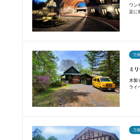
ワン
足に
万
ミリ
木製
ライ
万