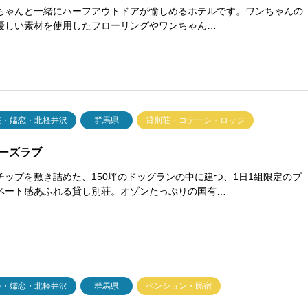
ちゃんと一緒にハーフアウトドアが愉しめるホテルです。ワンちゃんの
優しい素材を使用したフローリングやワンちゃん…
座・嬬恋・北軽井沢
群馬県
貸別荘・コテージ・ロッジ
ーズラブ
チップを敷き詰めた、150坪のドッグランの中に建つ、1日1組限定のプ
ベート感あふれる貸し別荘。オゾンたっぷりの国有…
座・嬬恋・北軽井沢
群馬県
ペンション・民宿