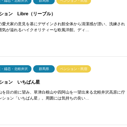
座・嬬恋・北軽井沢
群馬県
ペンション・民宿
ション Libre（リーブル）
の愛犬家の意見を基にデザインされ館全体から清潔感が漂い、洗練され
囲気が溢れるハイクオリティーな欧風洋館。ディ…
座・嬬恋・北軽井沢
群馬県
ペンション・民宿
ション いちばん星
山を目の前に望み、草津白根山や四阿山を一望出来る北軽井沢高原に佇
ンション「いちばん星」。周囲には気持ちの良い…