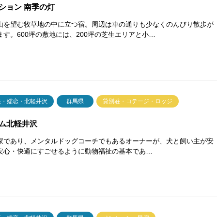
ション 南季の灯
山を望む牧草地の中に立つ宿。周辺は車の通りも少なくのんびり散歩が
ます。600坪の敷地には、200坪の芝生エリアと小…
座・嬬恋・北軽井沢
群馬県
貸別荘・コテージ・ロッジ
ム北軽井沢
家であり、メンタルドッグコーチでもあるオーナーが、犬と飼い主が安
安心・快適にすごせるように動物福祉の基本であ…