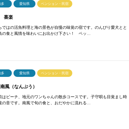
知多
愛知県
ペンション・民宿
 喜楽
らではの活魚料理と海の景色が自慢の味覚の宿です。のんびり愛犬とと
島の食と風情を味わいにお出かけ下さい！ ペッ…
知多
愛知県
ペンション・民宿
 南風（なんぷう）
前はビーチ、地元のワンちゃんの散歩コースです。子守唄も目覚まし時
波の音です。南風で旬の食と、おだやかに流れる…