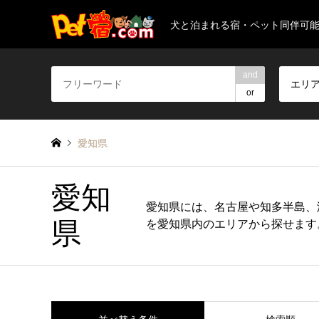
犬と泊まれる宿・ペット同伴可
and
エリ
or
愛知県
愛知
愛知県には、名古屋や知多半島、
県
を愛知県内のエリアから探せます