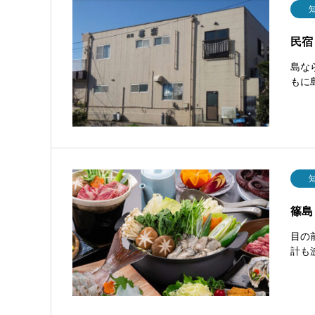
民宿
島な
もに
篠島
目の
計も