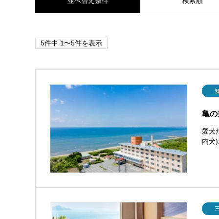
並べ替え条件
検索順
5件中 1〜5件を表示
亀の
愛犬
内犬