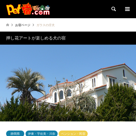
検索
お宿ページ
ガラスの仔犬
押し花アートが楽しめる犬の宿
静岡県
伊東・宇佐美・川奈
ペンション・民宿