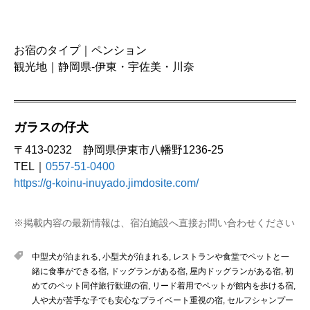
お宿のタイプ｜ペンション
観光地｜静岡県-伊東・宇佐美・川奈
ガラスの仔犬
〒413-0232 静岡県伊東市八幡野1236-25
TEL｜
0557-51-0400
https://g-koinu-inuyado.jimdosite.com/
※掲載内容の最新情報は、宿泊施設へ直接お問い合わせください
中型犬が泊まれる
,
小型犬が泊まれる
,
レストランや食堂でペットと一
緒に食事ができる宿
,
ドッグランがある宿
,
屋内ドッグランがある宿
,
初
めてのペット同伴旅行歓迎の宿
,
リード着用でペットが館内を歩ける宿
,
人や犬が苦手な子でも安心なプライベート重視の宿
,
セルフシャンプー