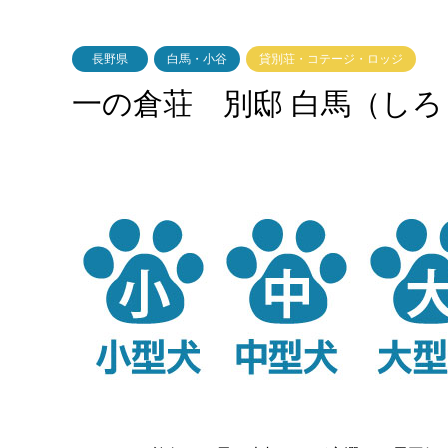
長野県
白馬・小谷
貸別荘・コテージ・ロッジ
一の倉荘 別邸 白馬（し