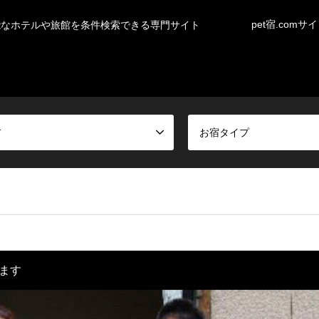
pet宿.comサ
能なホテルや旅館を条件検索できる専門サイト
ア
お宿タイプ
ます