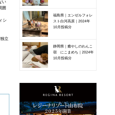
ない
周囲
福島県｜エンゼルフォレ
ィシ
スト白河高原｜2024年
10月投稿分
い独立
静岡県｜癒やしのわんこ
宿 にこまめち｜2024年
10月投稿分