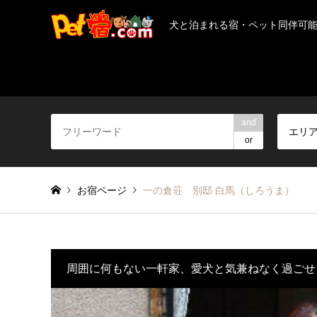
犬と泊まれる宿・ペット同伴可
and
エリ
or
お宿ページ
一の倉荘 別邸 白馬（しろうま）
周囲に何もない一軒家、愛犬と気兼ねなく過ごせ