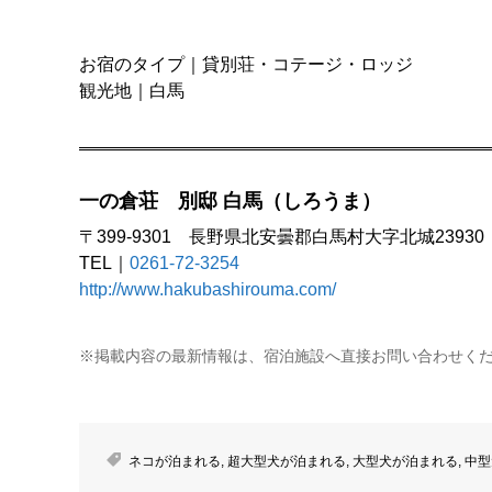
お宿のタイプ｜貸別荘・コテージ・ロッジ
観光地｜白馬
一の倉荘 別邸 白馬（しろうま）
〒399-9301 長野県北安曇郡白馬村大字北城23930
TEL｜
0261-72-3254
http://www.hakubashirouma.com/
※掲載内容の最新情報は、宿泊施設へ直接お問い合わせく
ネコが泊まれる
,
超大型犬が泊まれる
,
大型犬が泊まれる
,
中型