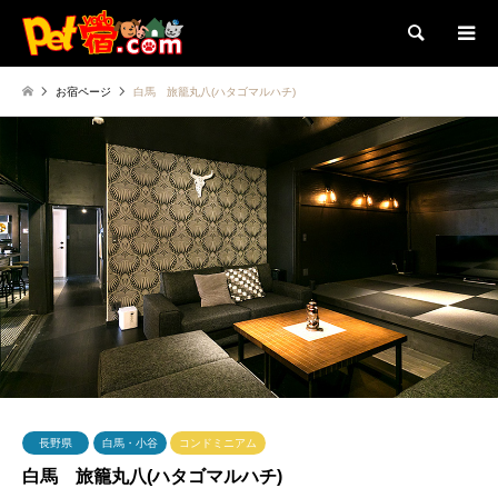
検索
お宿ページ
白馬 旅籠丸八(ハタゴマルハチ)
長野県
白馬・小谷
コンドミニアム
白馬 旅籠丸八(ハタゴマルハチ)