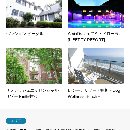
ペンション ビーグル
AmisDroles-アミ・ドローラ-
[LIBERTY RESORT]
リフレッシュエッセンシャル
レジーナリゾート鴨川－Dog
リゾートin軽井沢
Wellness Beach－
エリア