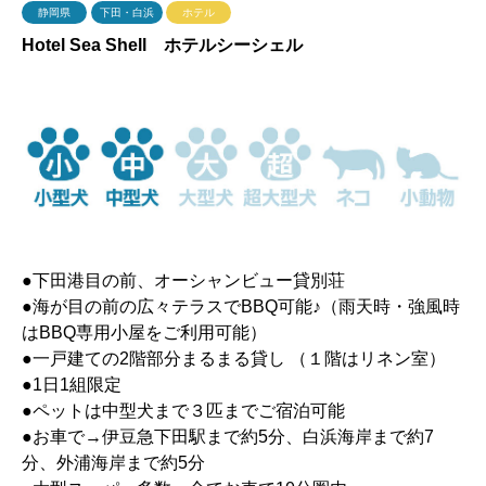
静岡県
下田・白浜
ホテル
Hotel Sea Shell ホテルシーシェル
●下田港目の前、オーシャンビュー貸別荘
●海が目の前の広々テラスでBBQ可能♪（雨天時・強風時
はBBQ専用小屋をご利用可能）
●一戸建ての2階部分まるまる貸し （１階はリネン室）
●1日1組限定
●ペットは中型犬まで３匹までご宿泊可能
●お車で→伊豆急下田駅まで約5分、白浜海岸まで約7
分、外浦海岸まで約5分