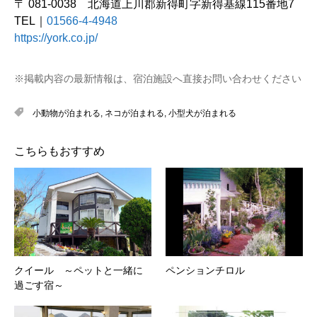
〒 081-0038 北海道上川郡新得町字新得基線115番地7
TEL｜
01566-4-4948
https://york.co.jp/
※掲載内容の最新情報は、宿泊施設へ直接お問い合わせください
小動物が泊まれる
,
ネコが泊まれる
,
小型犬が泊まれる
こちらもおすすめ
クイール ～ペットと一緒に
ペンションチロル
過ごす宿～