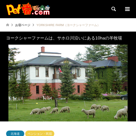
検索
お宿ページ
YORKSHIRE FARM（ヨークシャーファーム）
ヨークシャーファームは、サホロ川沿いにある10haの羊牧場
北海道
ペンション・民宿