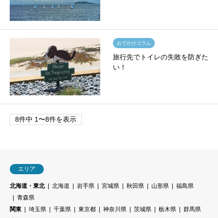
おでかけコラム
旅行先でトイレの失敗を防ぎた
い！
8件中 1〜8件を表示
エリア
北海道・東北
北海道
岩手県
宮城県
秋田県
山形県
福島県
青森県
関東
埼玉県
千葉県
東京都
神奈川県
茨城県
栃木県
群馬県