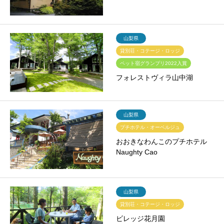
山梨県
貸別荘・コテージ・ロッジ
ペット宿グランプリ2022入賞
フォレストヴィラ山中湖
山梨県
プチホテル・オーベルジュ
おおきなわんこのプチホテル
Naughty Cao
山梨県
貸別荘・コテージ・ロッジ
ビレッジ花月園