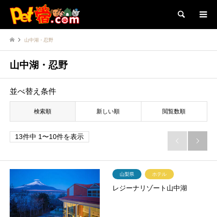
検索
山中湖・忍野
山中湖・忍野
並べ替え条件
検索順
新しい順
閲覧数順
13件中 1〜10件を表示


山梨県
ホテル
レジーナリゾート山中湖