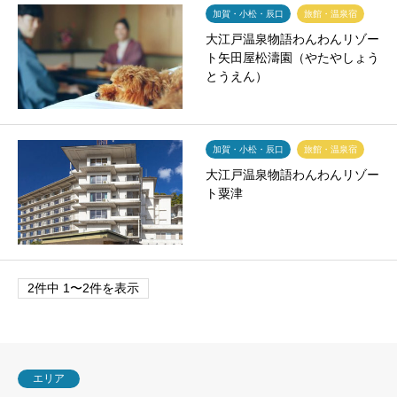
加賀・小松・辰口
旅館・温泉宿
大江戸温泉物語わんわんリゾー
ト矢田屋松濤園（やたやしょう
とうえん）
加賀・小松・辰口
旅館・温泉宿
大江戸温泉物語わんわんリゾー
ト粟津
2件中 1〜2件を表示
エリア