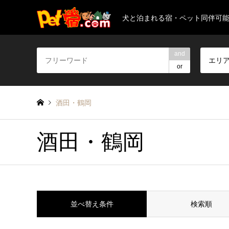
犬と泊まれる宿・ペット同伴可
and
エリ
or
酒田・鶴岡
酒田・鶴岡
並べ替え条件
検索順