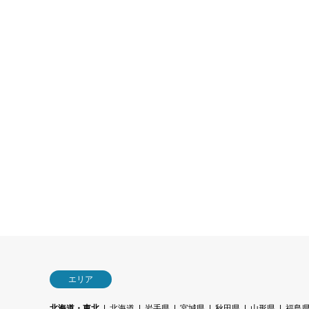
エリア
北海道・東北
北海道
岩手県
宮城県
秋田県
山形県
福島