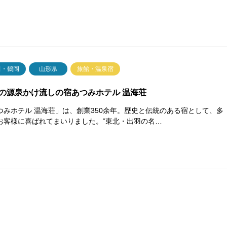
田・鶴岡
山形県
旅館・温泉宿
の源泉かけ流しの宿あつみホテル 温海荘
つみホテル 温海荘」は、創業350余年。歴史と伝統のある宿として、多
お客様に喜ばれてまいりました。‟東北・出羽の名…