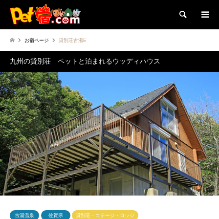
検索
お宿ページ
貸別荘古湯E
九州の貸別荘 ペットと泊まれるウッディハウス
古湯温泉
佐賀県
貸別荘・コテージ・ロッジ