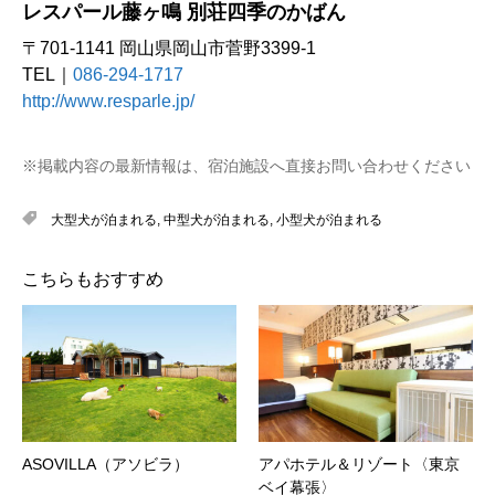
レスパール藤ヶ鳴 別荘四季のかばん
〒701-1141 岡山県岡山市菅野3399-1
TEL｜
086-294-1717
http://www.resparle.jp/
※掲載内容の最新情報は、宿泊施設へ直接お問い合わせください
大型犬が泊まれる
,
中型犬が泊まれる
,
小型犬が泊まれる
こちらもおすすめ
ASOVILLA（アソビラ）
アパホテル＆リゾート〈東京
ベイ幕張〉