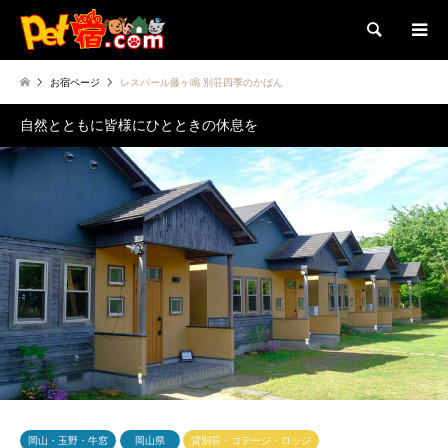
検索
お宿ページ
レスパール藤ヶ鳴 別荘四季のかばん
自然とともに皆様にひとときの休息を
岡山・玉野・牛窓
岡山県
貸別荘・コテージ・ロッジ