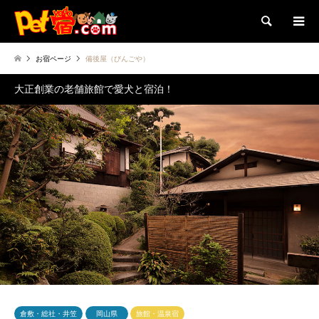
検索
お宿ページ
備後屋（びんごや）
大正創業の老舗旅館で愛犬と宿泊！
倉敷・総社・井笠
岡山県
旅館・温泉宿