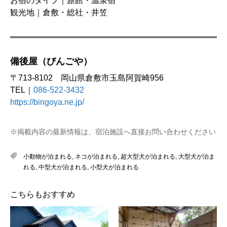
お宿のタイプ｜旅館・温泉宿
観光地｜倉敷・総社・井笠
備後屋（びんごや）
〒713-8102 岡山県倉敷市玉島阿賀崎956
TEL｜
086-522-3432
https://bingoya.ne.jp/
※掲載内容の最新情報は、宿泊施設へ直接お問い合わせください
小動物が泊まれる
,
ネコが泊まれる
,
超大型犬が泊まれる
,
大型犬が泊ま
れる
,
中型犬が泊まれる
,
小型犬が泊まれる
こちらもおすすめ