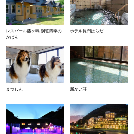
レスパール藤ヶ鳴 別荘四季の
ホテル長門はらだ
かばん
まつしん
新かい荘