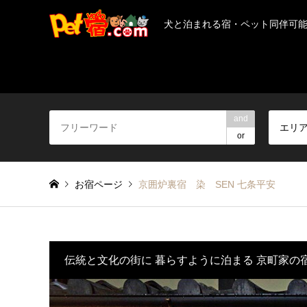
犬と泊まれる宿・ペット同伴可
and
エリ
or
お宿ページ
京囲炉裏宿 染 SEN 七条平安
伝統と文化の街に 暮らすように泊まる 京町家の