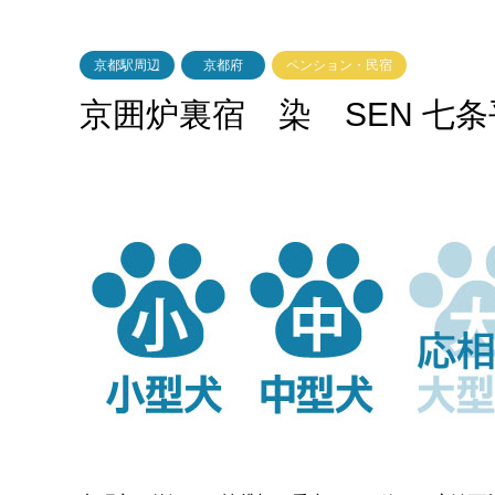
京都駅周辺
京都府
ペンション・民宿
京囲炉裏宿 染 SEN 七