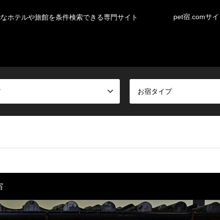
pet宿.comサ
能なホテルや旅館を条件検索できる専門サイト
ア
お宿タイプ
宿