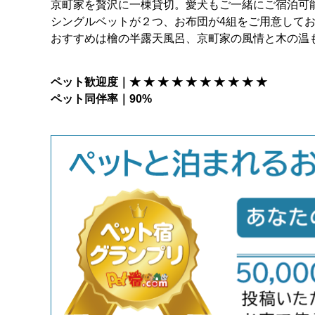
京町家を贅沢に一棟貸切。愛犬もご一緒にご宿泊可
シングルベットが２つ、お布団が4組をご用意して
おすすめは檜の半露天風呂、京町家の風情と木の温
ペット歓迎度｜★ ★ ★ ★ ★ ★ ★ ★ ★ ★
ペット同伴率｜90%