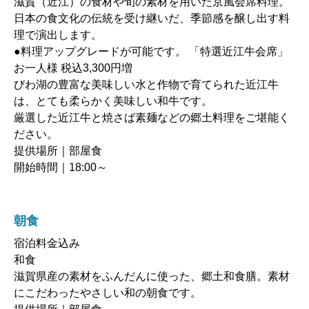
滋賀（近江）の食材や旬の素材を用いた京風会席料理。
日本の食文化の伝統を受け継いだ、季節感を醸し出す料
理で演出します。
●料理アップグレードが可能です。 「特選近江牛会席」
お一人様 税込3,300円増
びわ湖の豊富な美味しい水と作物で育てられた近江牛
は、とても柔らかく美味しい和牛です。
厳選した近江牛と焼さば素麺などの郷土料理をご堪能く
ださい。
提供場所｜部屋食
開始時間｜18:00～
朝食
宿泊料金込み
和食
滋賀県産の素材をふんだんに使った、郷土和食膳。素材
にこだわったやさしい和の朝食です。