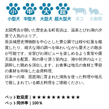
太閤秀吉が開いた歴史ある町長浜は、温泉とびわ湖の夕
景で人気のエリア。
長浜城歴史博物館を中心とした豊公園では桜や紅葉を鑑
賞したり、雄大な湖の調べを味わいながら愛犬との散歩
が可能です。全室びわ湖ビューを楽しめるよう客室や露
天温泉を配置。和の香り漂う室内は、湖や対岸の山々と
調和した眺めを演出します。お食事は地元の食材と季節
の素材を吟味した会席料理。
日本一の湖、琵琶湖に育まれた湖魚を使った料理や地元
で親しまれている郷土料理をご堪能ください。
ペット歓迎度｜★ ★ ★ ★ ★ ★ ★ ★ ★ ★
ペット同伴率｜100％