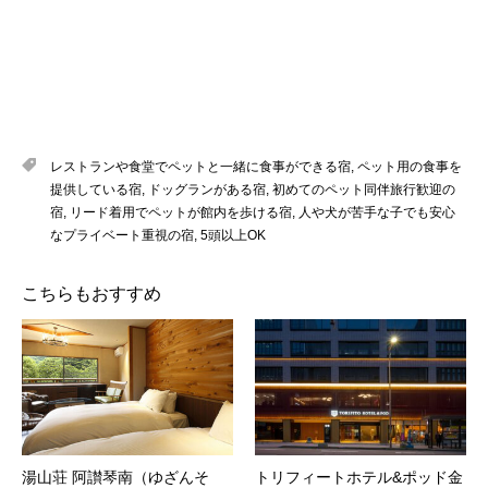
レストランや食堂でペットと一緒に食事ができる宿
,
ペット用の食事を
提供している宿
,
ドッグランがある宿
,
初めてのペット同伴旅行歓迎の
宿
,
リード着用でペットが館内を歩ける宿
,
人や犬が苦手な子でも安心
なプライベート重視の宿
,
5頭以上OK
こちらもおすすめ
湯山荘 阿讃琴南（ゆざんそ
トリフィートホテル&ポッド金