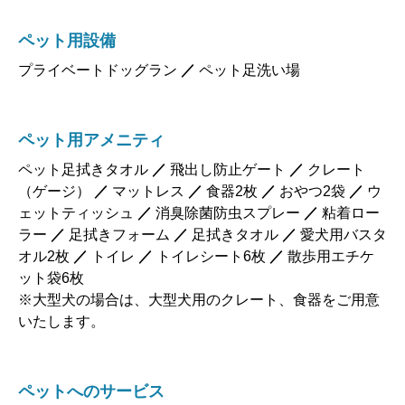
ペット用設備
プライベートドッグラン
／
ペット足洗い場
ペット用アメニティ
ペット足拭きタオル
／
飛出し防止ゲート
／
クレート
（ゲージ）
／
マットレス
／
食器2枚
／
おやつ2袋
／
ウ
ェットティッシュ
／
消臭除菌防虫スプレー
／
粘着ロー
ラー
／
足拭きフォーム
／
足拭きタオル
／
愛犬用バスタ
オル2枚
／
トイレ
／
トイレシート6枚
／
散歩用エチケ
ット袋6枚
※大型犬の場合は、大型犬用のクレート、食器をご用意
いたします。
ペットへのサービス