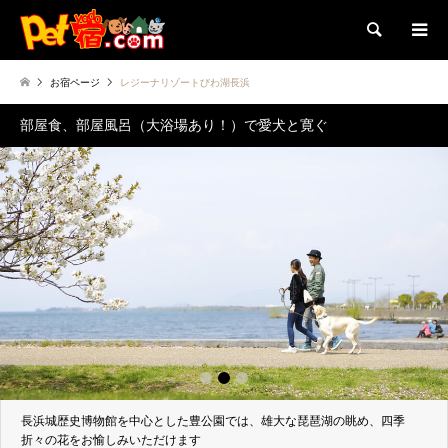
検索
お宿ページ
レジーナリゾートびわ湖長浜
部屋食、部屋風呂（大浴場あり！）で愛犬と寛ぐ
1
2
3
長浜城歴史博物館を中心とした豊公園では、雄大な琵琶湖の眺め、四季
折々の花をお愉しみいただけます