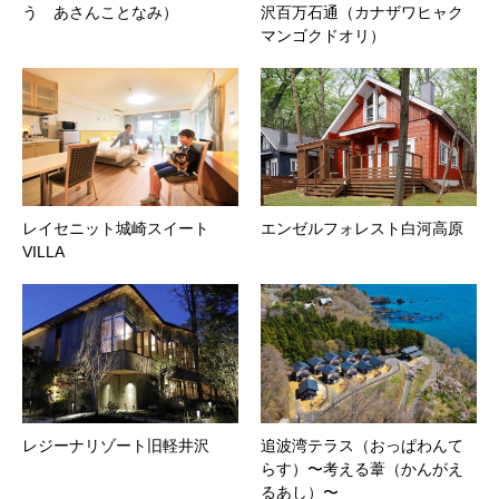
う あさんことなみ）
沢百万石通（カナザワヒャク
マンゴクドオリ）
レイセニット城崎スイート
エンゼルフォレスト白河高原
VILLA
レジーナリゾート旧軽井沢
追波湾テラス（おっぱわんて
らす）〜考える葦（かんがえ
るあし）〜