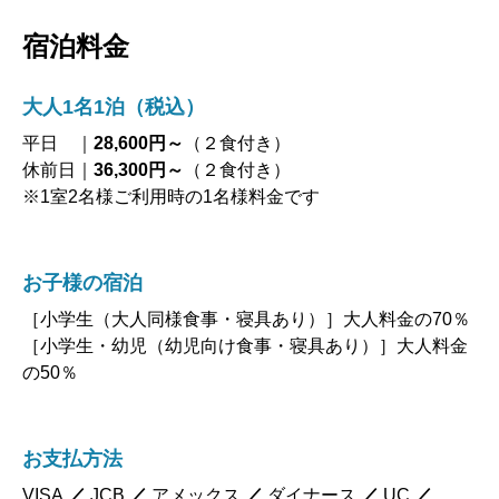
宿泊料金
大人1名1泊（税込）
平日 ｜
28,600円～
（２食付き）
休前日｜
36,300円～
（２食付き）
※1室2名様ご利用時の1名様料金です
お子様の宿泊
［小学生（大人同様食事・寝具あり）］大人料金の70％
［小学生・幼児（幼児向け食事・寝具あり）］大人料金
の50％
お支払方法
VISA
／
JCB
／
アメックス
／
ダイナース
／
UC
／