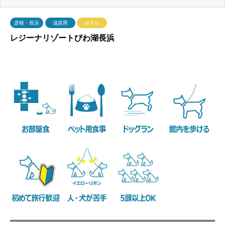
彦根・長浜
滋賀県
ホテル
レジーナリゾートびわ湖長浜